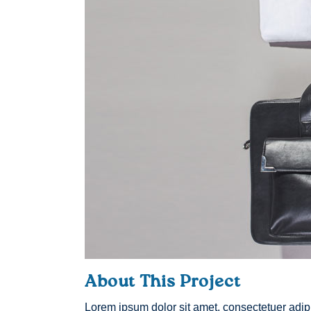
Mairie de La Membrolle-su
Choisille
About This Project
Place de l’Europe
Lorem ipsum dolor sit amet, consectetuer adipi
37390 La Membrolle-sur-