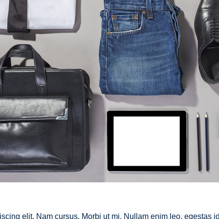
Horaires d'ouverture
r-
Du lundi au vendredi
9h00 à 12h30
14h00 à 17h00
scing elit. Nam cursus. Morbi ut mi. Nullam enim leo, egestas id